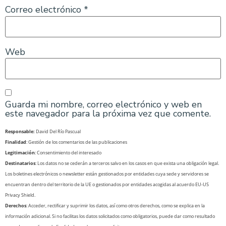
Correo electrónico
*
Web
Guarda mi nombre, correo electrónico y web en
este navegador para la próxima vez que comente.
Responsable:
David Del Río Pascual
Finalidad
: Gestión de los comentarios de las publicaciones
Legitimación
: Consentimiento del interesado
Destinatarios
: Los datos no se cederán a terceros salvo en los casos en que exista una obligación legal.
Los boletines electrónicos o newsletter están gestionados por entidades cuya sede y servidores se
encuentran dentro del territorio de la UE o gestionados por entidades acogidas al acuerdo EU-US
Privacy Shield.
Derechos
: Acceder, rectificar y suprimir los datos, así como otros derechos, como se explica en la
información adicional. Si no facilitas los datos solicitados como obligatorios, puede dar como resultado