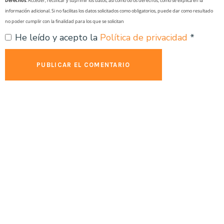
Derechos
: Acceder, rectificar y suprimir los datos, así como otros derechos, como se explica en la
información adicional. Si no facilitas los datos solicitados como obligatorios, puede dar como resultado
no poder cumplir con la finalidad para los que se solicitan
He leído y acepto la
Política de privacidad
*