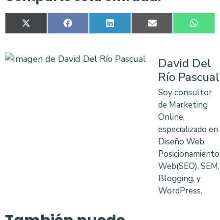
X
Facebook
LinkedIn
Email
What
(Twitter)
David Del
Río Pascual
Soy consultor
de Marketing
Online,
especializado en
Diseño Web,
Posicionamiento
Web(SEO), SEM,
Blogging, y
WordPress.