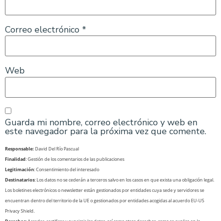
Correo electrónico
*
Web
Guarda mi nombre, correo electrónico y web en
este navegador para la próxima vez que comente.
Responsable:
David Del Río Pascual
Finalidad
: Gestión de los comentarios de las publicaciones
Legitimación
: Consentimiento del interesado
Destinatarios
: Los datos no se cederán a terceros salvo en los casos en que exista una obligación legal.
Los boletines electrónicos o newsletter están gestionados por entidades cuya sede y servidores se
encuentran dentro del territorio de la UE o gestionados por entidades acogidas al acuerdo EU-US
Privacy Shield.