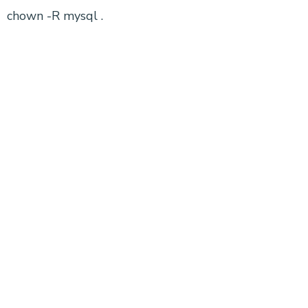
chown -R mysql .